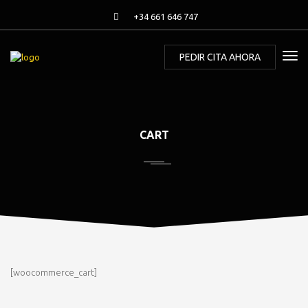
+34 661 646 747
PEDIR CITA AHORA
CART
[woocommerce_cart]